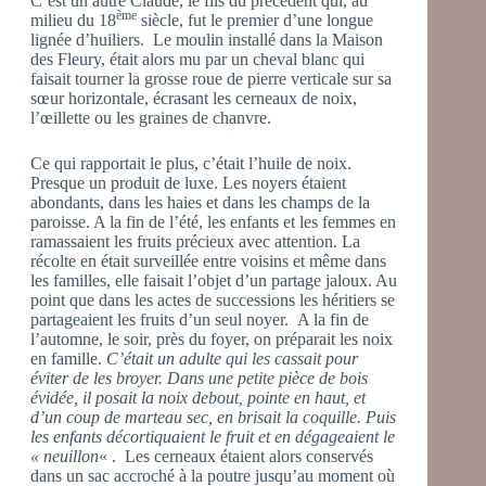
C’est un autre Claude, le fils du précédent qui, au
ème
milieu du 18
siècle, fut le premier d’une longue
lignée d’huiliers. Le moulin installé dans la Maison
des Fleury, était alors mu par un cheval blanc qui
faisait tourner la grosse roue de pierre verticale sur sa
sœur horizontale, écrasant les cerneaux de noix,
l’œillette ou les graines de chanvre.
Ce qui rapportait le plus, c’était l’huile de noix.
Presque un produit de luxe. Les noyers étaient
abondants, dans les haies et dans les champs de la
paroisse. A la fin de l’été, les enfants et les femmes en
ramassaient les fruits précieux avec attention. La
récolte en était surveillée entre voisins et même dans
les familles, elle faisait l’objet d’un partage jaloux. Au
point que dans les actes de successions les héritiers se
partageaient les fruits d’un seul noyer. A la fin de
l’automne, le soir, près du foyer, on préparait les noix
en famille.
C’était un adulte qui les cassait pour
éviter de les broyer. Dans une petite pièce de bois
évidée, il posait la noix debout, pointe en haut, et
d’un coup de marteau sec, en brisait la coquille. Puis
les enfants décortiquaient le fruit et en dégageaient le
« neuillon
« . Les cerneaux étaient alors conservés
dans un sac accroché à la poutre jusqu’au moment où