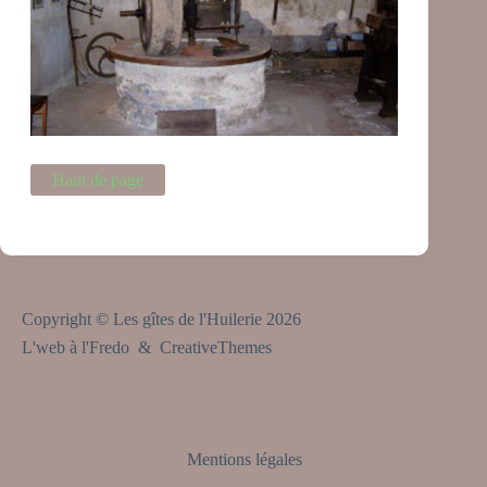
Haut de page
Copyright © Les gîtes de l'Huilerie 2026
L'web à l'Fredo &
CreativeThemes
Mentions légales