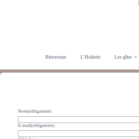
Passer
au
contenu
Bienvenue
L’Huilerie
Les gîtes
Nom
(obligatoire)
E-mail
(obligatoire)